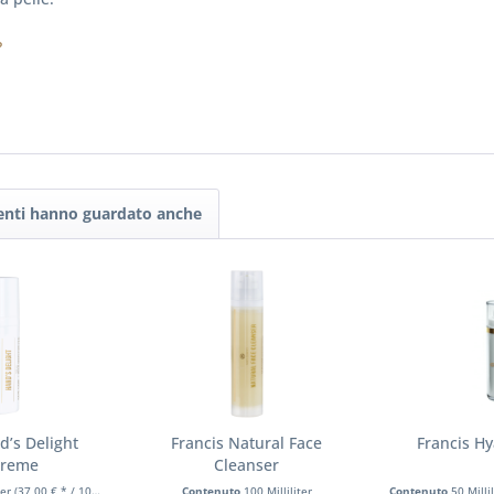
?
tenti hanno guardato anche
d’s Delight
Francis Natural Face
Francis H
creme
Cleanser
ter
(37,00 € * / 100 Milliliter)
Contenuto
100 Milliliter
Contenuto
50 Milli