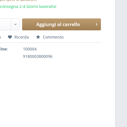
onsegna 2-4 Giorni lavorativi
Aggiungi al
carrello
a
Ricorda
Commento
ine:
100004
9180003800096