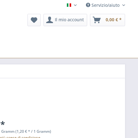
Servizio/aiuto
it
Il mio account
0,00 € *
 *
5 Gramm (1,20 € * / 1 Gramm)
A
più spese di spedizione