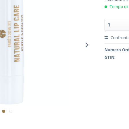
Tempo di c
Confront
Numero Ord
GTIN: