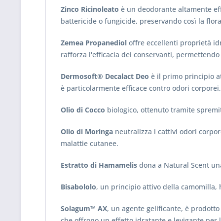
Zinco Ricinoleato
è un deodorante altamente effic
battericide o fungicide, preservando così la flora
Zemea Propanediol
offre eccellenti proprietà idr
rafforza l'efficacia dei conservanti, permettendo
Dermosoft® Decalact Deo
è il primo principio 
è particolarmente efficace contro odori corporei, 
Olio di Cocco
biologico, ottenuto tramite spremit
Olio di Moringa
neutralizza i cattivi odori corpo
malattie cutanee.
Estratto di Hamamelis
dona a Natural Scent una
Bisabololo
, un principio attivo della camomilla,
Solagum™ AX
, un agente gelificante, è prodott
che offrono un effetto idratante e levigante per l