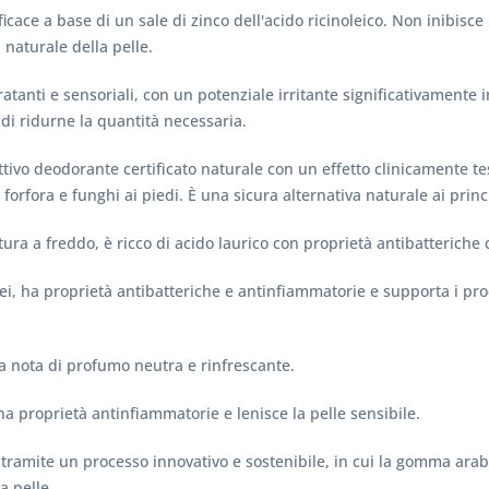
ace a base di un sale di zinco dell'acido ricinoleico. Non inibisce
 naturale della pelle.
atanti e sensoriali, con un potenziale irritante significativamente in
 di ridurne la quantità necessaria.
attivo deodorante certificato naturale con un effetto clinicamente 
forfora e funghi ai piedi. È una sicura alternativa naturale ai princi
ura a freddo, è ricco di acido laurico con proprietà antibatteriche
rei, ha proprietà antibatteriche e antinfiammatorie e supporta i pr
 nota di profumo neutra e rinfrescante.
 ha proprietà antinfiammatorie e lenisce la pelle sensibile.
o tramite un processo innovativo e sostenibile, in cui la gomma ara
a pelle.