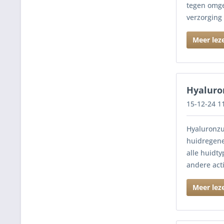
tegen omge
verzorging
Meer lez
Hyaluro
15-12-24 1
Hyaluronzu
huidregene
alle huidt
andere acti
Meer lez