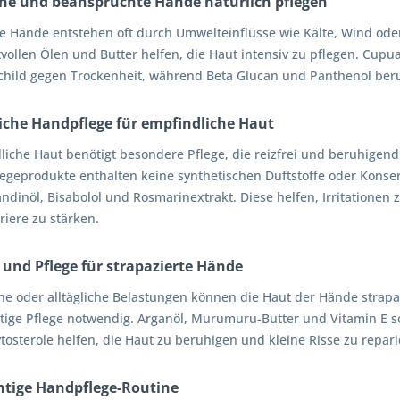
ne und beanspruchte Hände natürlich pflegen
e Hände entstehen oft durch Umwelteinflüsse wie Kälte, Wind od
tvollen Ölen und Butter helfen, die Haut intensiv zu pflegen. Cup
child gegen Trockenheit, während Beta Glucan und Panthenol ber
iche Handpflege für empfindliche Haut
liche Haut benötigt besondere Pflege, die reizfrei und beruhigend
egeprodukte enthalten keine synthetischen Duftstoffe oder Konserv
ndinöl, Bisabolol und Rosmarinextrakt. Diese helfen, Irritationen
riere zu stärken.
 und Pflege für strapazierte Hände
he oder alltägliche Belastungen können die Haut der Hände strapaz
ltige Pflege notwendig. Arganöl, Murumuru-Butter und Vitamin E s
osterole helfen, die Haut zu beruhigen und kleine Risse zu repari
chtige Handpflege-Routine