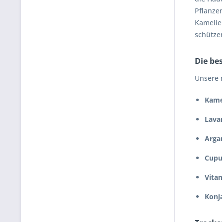
Pflanzen
Kamelie
schütze
Die be
Unsere 
Kame
Lava
Arga
Cupu
Vita
Konj