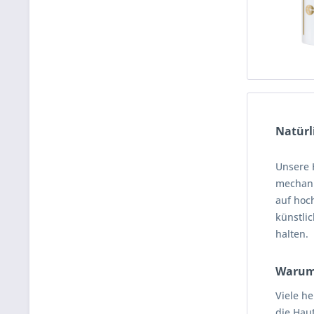
Natürl
Unsere 
mechani
auf hoch
künstli
halten.
Warum 
Viele h
die Hau