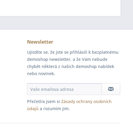
Newsletter
Ujistěte se, že jste se přihlásili k bezplatnému
demoshop newsletter, a že Vám nebude
chybět některá z našich demoshop nabídek
nebo novinek.
Přečetl/a jsem si
Zásady ochrany osobních
údajů
a rozumím jim.