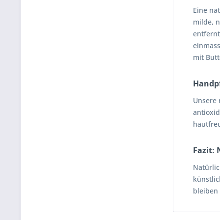
Eine na
milde, n
entfern
einmass
mit But
Handpf
Unsere 
antioxid
hautfreu
Fazit:
Natürli
künstli
bleiben