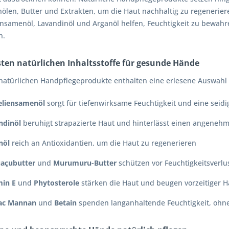
ölen, Butter und Extrakten, um die Haut nachhaltig zu regeneriere
nsamenöl, Lavandinöl und Arganöl helfen, Feuchtigkeit zu bewahr
n.
sten natürlichen Inhaltsstoffe für gesunde Hände
natürlichen Handpflegeprodukte enthalten eine erlesene Auswahl 
liensamenöl
sorgt für tiefenwirksame Feuchtigkeit und eine seidi
ndinöl
beruhigt strapazierte Haut und hinterlässt einen angeneh
nöl
reich an Antioxidantien, um die Haut zu regenerieren
açubutter
und
Murumuru-Butter
schützen vor Feuchtigkeitsverl
min E
und
Phytosterole
stärken die Haut und beugen vorzeitiger H
ac Mannan
und
Betain
spenden langanhaltende Feuchtigkeit, ohne 