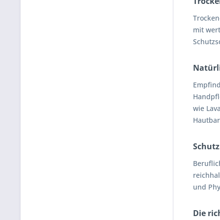
Trocke
Trocken
mit wer
Schutzs
Natürl
Empfind
Handpfl
wie Lava
Hautbar
Schutz
Beruflic
reichha
und Phyt
Die ri