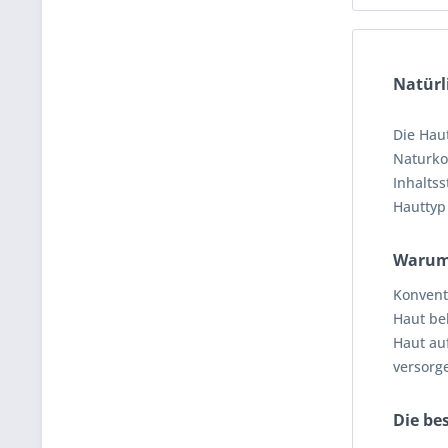
Natürl
Die Haut
Naturkos
Inhaltss
Hauttyp
Warum 
Konvent
Haut bel
Haut au
versorg
Die be