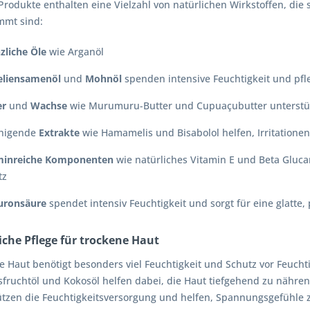
rodukte enthalten eine Vielzahl von natürlichen Wirkstoffen, die 
mmt sind:
zliche Öle
wie Arganöl
liensamenöl
und
Mohnöl
spenden intensive Feuchtigkeit und pfl
er
und
Wachse
wie Murumuru-Butter und Cupuaçubutter unterstüt
higende
Extrakte
wie Hamamelis und Bisabolol helfen, Irritatione
minreiche Komponenten
wie natürliches Vitamin E und Beta Gluca
tz
uronsäure
spendet intensiv Feuchtigkeit und sorgt für eine glatte, 
iche Pflege für trockene Haut
 Haut benötigt besonders viel Feuchtigkeit und Schutz vor Feuchtig
sfruchtöl und Kokosöl helfen dabei, die Haut tiefgehend zu nähre
ützen die Feuchtigkeitsversorgung und helfen, Spannungsgefühle zu