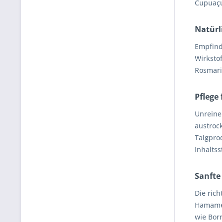
Cupuaçu
Natürl
Empfind
Wirksto
Rosmari
Pflege
Unreine 
austroc
Talgpro
Inhalts
Sanfte
Die rich
Hamamel
wie Bor