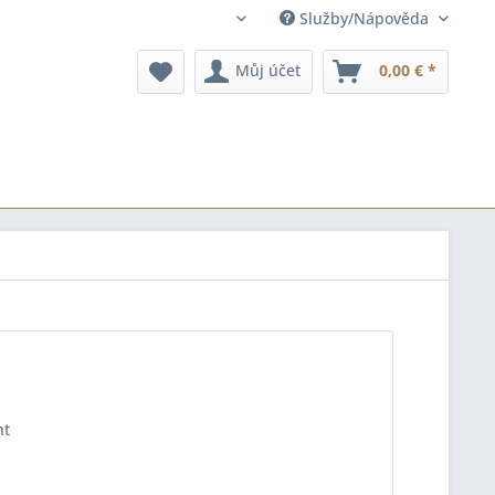
Služby/Nápověda
cz
Můj účet
0,00 € *
ht