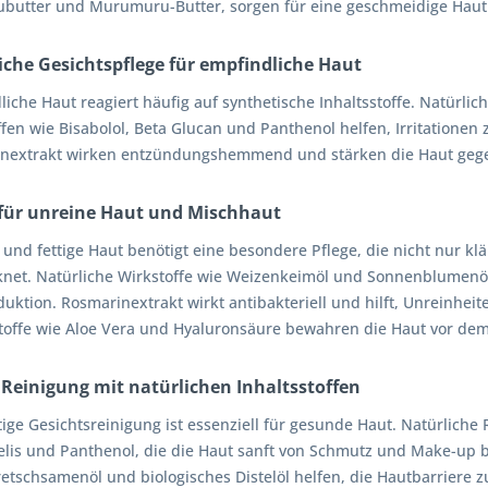
butter und Murumuru-Butter, sorgen für eine geschmeidige Haut
iche Gesichtspflege für empfindliche Haut
liche Haut reagiert häufig auf synthetische Inhaltsstoffe. Natürl
ffen wie Bisabolol, Beta Glucan und Panthenol helfen, Irritatione
nextrakt wirken entzündungshemmend und stärken die Haut gege
 für unreine Haut und Mischhaut
und fettige Haut benötigt eine besondere Pflege, die nicht nur klä
knet. Natürliche Wirkstoffe wie Weizenkeimöl und Sonnenblumenö
duktion. Rosmarinextrakt wirkt antibakteriell und hilft, Unreinhe
stoffe wie Aloe Vera und Hyaluronsäure bewahren die Haut vor de
 Reinigung mit natürlichen Inhaltsstoffen
tige Gesichtsreinigung ist essenziell für gesunde Haut. Natürliche 
is und Panthenol, die die Haut sanft von Schmutz und Make-up bef
retschsamenöl und biologisches Distelöl helfen, die Hautbarriere 