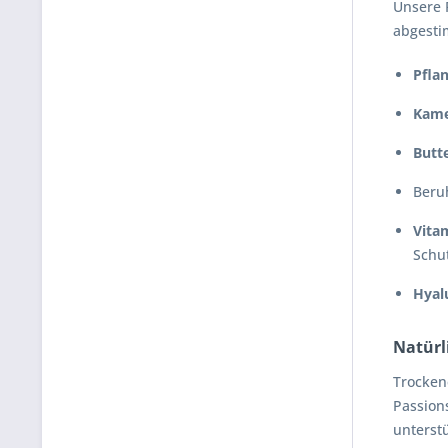
Unsere P
abgesti
Pflan
Kame
Butt
Beru
Vita
Schu
Hyal
Natürl
Trockene
Passion
unterst