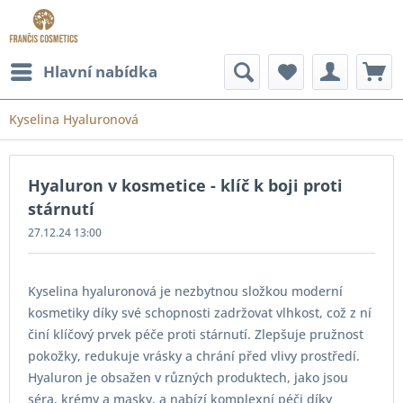
Hlavní nabídka
Kyselina Hyaluronová
Hyaluron v kosmetice - klíč k boji proti
stárnutí
27.12.24 13:00
Kyselina hyaluronová je nezbytnou složkou moderní
kosmetiky díky své schopnosti zadržovat vlhkost, což z ní
činí klíčový prvek péče proti stárnutí. Zlepšuje pružnost
pokožky, redukuje vrásky a chrání před vlivy prostředí.
Hyaluron je obsažen v různých produktech, jako jsou
séra, krémy a masky, a nabízí komplexní péči díky