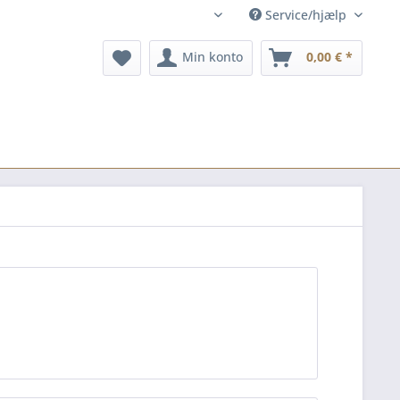
Service/hjælp
dk
Min konto
0,00 € *