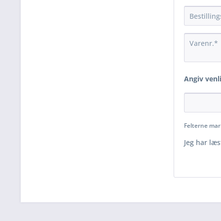
Angiv venli
Felterne mar
Jeg har læ