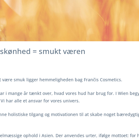
ve skønhed = smukt væren
at være smuk ligger hemmeligheden bag Frančis Cosmetics.
ar i mange år tænkt over, hvad vores hud har brug for. I Wien begy
 har alle et ansvar for vores univers.
e holistiske tilgang og motivationen til at skabe noget bæredygt
egelmæssige ophold i Asien. Der anvendes urter, ifølge mottoet: for