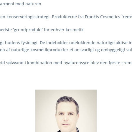
harmoni med naturen.
en konserveringsstrategi. Produkterne fra Frančis Cosmetics frem
t bedste ‘grundprodukt’ for enhver kosmetik.
gt hudens fysiologi. De indeholder udelukkende naturlige aktive ing
n af naturlige kosmetikprodukter et ansvarligt og omhyggeligt valg
loid sølvvand i kombination med hyaluronsyre blev den første creme