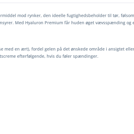
rmiddel mod rynker, den ideelle fugtighedsbeholder til tør, føls
ronsyrer. Med Hyaluron Premium får huden øget vævsspænding og 
e med en ært), fordel gelen på det ønskede område i ansigtet eller
screme efterfølgende, hvis du føler spændinger.