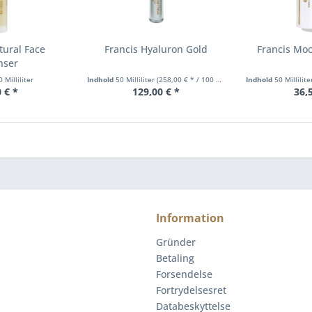
tural Face
Francis Hyaluron Gold
Francis Moo
nser
 Milliliter
Indhold
50 Milliliter
(258,00 € * / 100 Milliliter)
Indhold
50 Millilit
 € *
129,00 € *
36,
Information
Gründer
Betaling
Forsendelse
Fortrydelsesret
Databeskyttelse