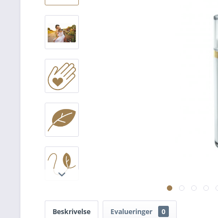
Beskrivelse
Evalueringer
0