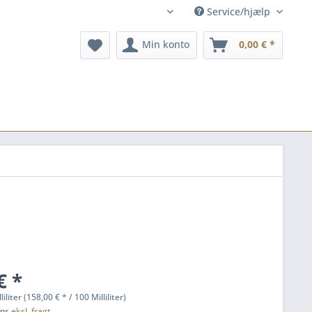
Service/hjælp
dk
Min konto
0,00 € *
€ *
liliter (158,00 € * / 100 Milliliter)
oms
eksl. fragt