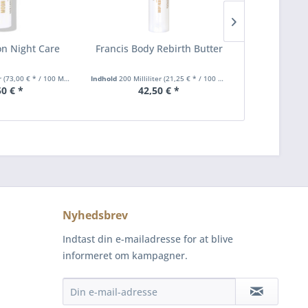
n Night Care
Francis Body Rebirth Butter
Francis Na
er
(73,00 € * / 100 Milliliter)
Indhold
200 Milliliter
(21,25 € * / 100 Milliliter)
Indhold
7.5 Gra
50 € *
42,50 € *
9,
Nyhedsbrev
Indtast din e-mailadresse for at blive
informeret om kampagner.