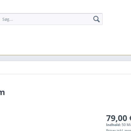
um
79,00 
Indhold:
50 Mil
Priser inkl. m