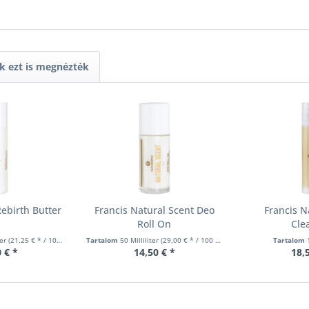
k ezt is megnézték
ebirth Butter
Francis Natural Scent Deo
Francis N
Roll On
Cle
ter
(21,25 € * / 100 Milliliter)
Tartalom
50 Milliliter
(29,00 € * / 100 Milliliter)
Tartalom
 € *
14,50 € *
18,