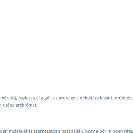
éretű), oszlassa el a gélt az arc vagy a dekoltázs kívánt területé
on utána arckrémet.
nden molekuláris szerkezetben használják, hogy a bőr minden rét