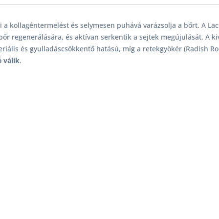
li a kollagéntermelést és selymesen puhává varázsolja a bőrt. A Lac
bőr regenerálására, és aktívan serkentik a sejtek megújulását. A 
riális és gyulladáscsökkentő hatású, míg a retekgyökér (Radish Roo
é válik
.