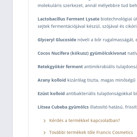
molekuláris szerkezet, annál mélyebbre tud beh
Lactobacillus Ferment Lysate
biotechnológiai út
sejtek fermentációjával készül, szójával és cikór
Glyceryl Glucoside
növeli a bőr rugalmasságát, e
Cocos Nucifera (kókusz) gyümölcskivonat
natív
Retekgyökér ferment
antimikrobiális tulajdonsá
Arany kolloid
kizárólag tiszta, magas minőségű 
Ezüst k
olloid
antibakteriális tulajdonságokkal bí
Litsea Cubeba gyümölcs
illatosító hatású, frissí
Kérdés a termékkel kapcsolatban?
További termékek tőle Francis Cosmetics