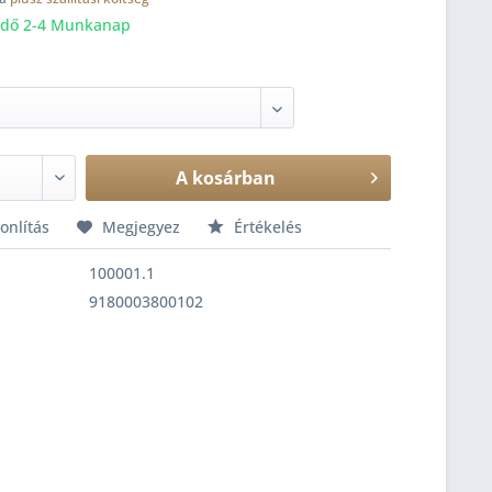
 idő 2-4 Munkanap
A
kosárban
nlítás
Megjegyez
Értékelés
100001.1
9180003800102