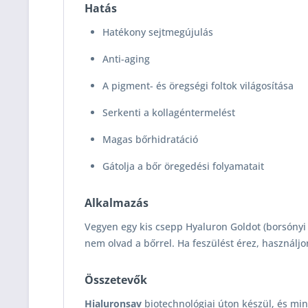
Hatás
Hatékony sejtmegújulás
Anti-aging
A pigment- és öregségi foltok világosítása
Serkenti a kollagéntermelést
Magas bőrhidratáció
Gátolja a bőr öregedési folyamatait
Alkalmazás
Vegyen egy kis csepp Hyaluron Goldot (borsónyi m
nem olvad a bőrrel. Ha feszülést érez, használj
Összetevők
Hialuronsav
biotechnológiai úton készül, és mi