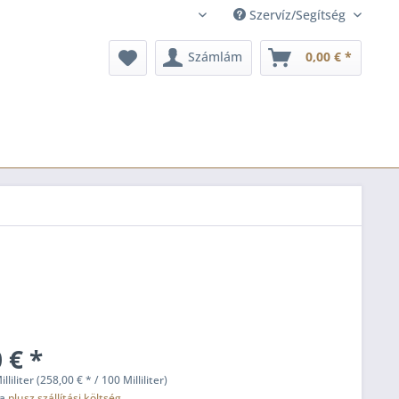
Szervíz/Segítség
hu
Számlám
0,00 € *
 € *
lliliter (258,00 € * / 100 Milliliter)
fa
plusz szállítási költség