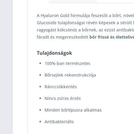
A Hyaluron Gold formulája feszesíti a bőrt, növe
Glucoside tulajdonságai révén képesek a sérült 
ragyogást kölcsönöz a bőrnek, az ezüst antibakte
fáradt és megereszkedett
bőr frissé és életteliv
Tulajdonságok
100%-ban természetes
Bőrsejtek rekonstrukciója
Ránccsökkentés
Nincs zsíros érzés
Minden bőrtípusra alkalmas
Antibakteriális