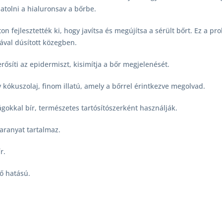
atolni a hialuronsav a bőrbe.
on fejlesztették ki, hogy javítsa és megújítsa a sérült bőrt. Ez a pr
iával dúsított közegben.
rősíti az epidermiszt, kisimítja a bőr megjelenését.
 kókuszolaj, finom illatú, amely a bőrrel érintkezve megolvad.
gokkal bír, természetes tartósítószerként használják.
aranyat tartalmaz.
r.
tő hatású.