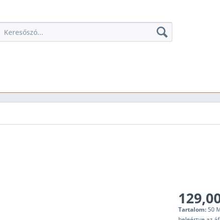
129,00
Tartalom:
50 Mi
beleértve az á