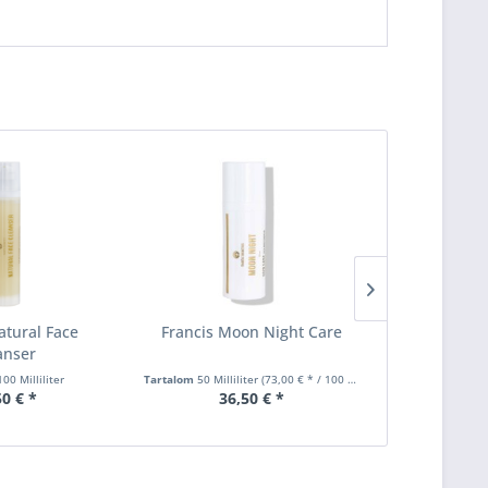
atural Face
Francis Moon Night Care
Francis H
anser
Han
100 Milliliter
Tartalom
50 Milliliter
(73,00 € * / 100 Milliliter)
Tartalom
50 Milli
50 € *
36,50 € *
18