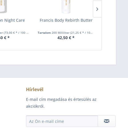
n Night Care
Francis Body Rebirth Butter
Francis Na
ter
(73,00 € * / 100 Milliliter)
Tartalom
200 Milliliter
(21,25 € * / 100 Milliliter)
Tartalom
7.5 Gr
50 € *
42,50 € *
9,
Hírlevél
E-mail cím megadása és értesülés az
akciókról.