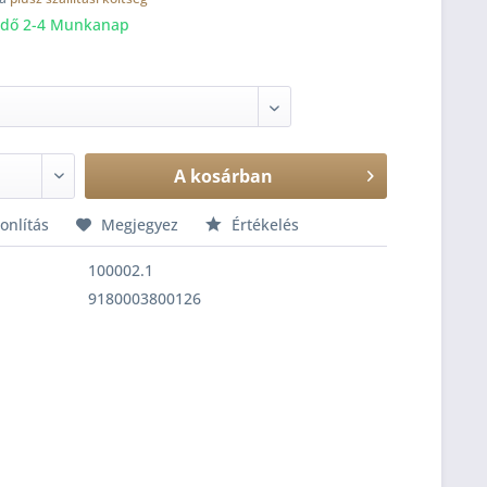
 idő 2-4 Munkanap
A
kosárban
nlítás
Megjegyez
Értékelés
100002.1
9180003800126