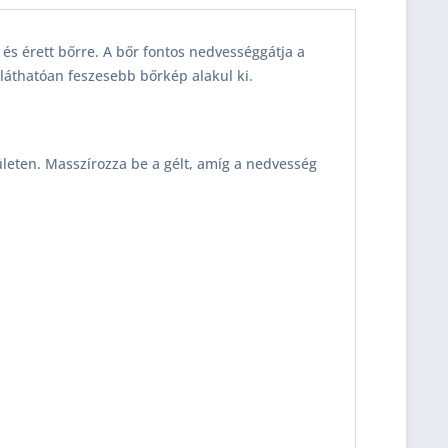
és érett bőrre. A bőr fontos nedvességgátja a
 láthatóan feszesebb bőrkép alakul ki.
ületen. Masszírozza be a gélt, amíg a nedvesség