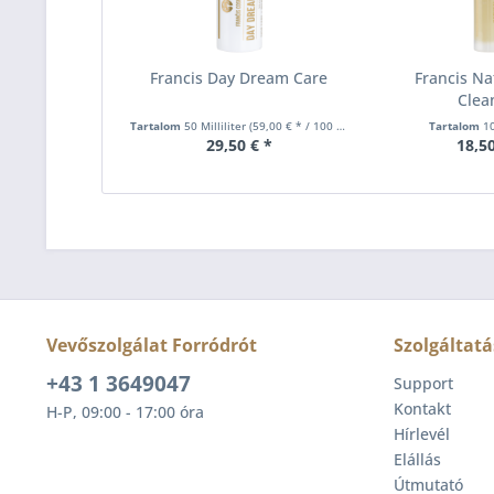
Francis Day Dream Care
Francis Na
Clea
Tartalom
50 Milliliter
(59,00 € * / 100 Milliliter)
Tartalom
10
29,50 € *
18,50
Vevőszolgálat Forródrót
Szolgáltatá
+43 1 3649047
Support
Kontakt
H-P, 09:00 - 17:00 óra
Hírlevél
Elállás
Útmutató