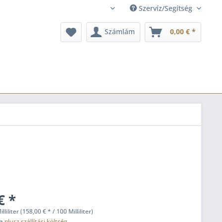
Szervíz/Segítség
hu
Számlám
0,00 € *
€ *
lliliter (158,00 € * / 100 Milliliter)
fa
plusz szállítási költség