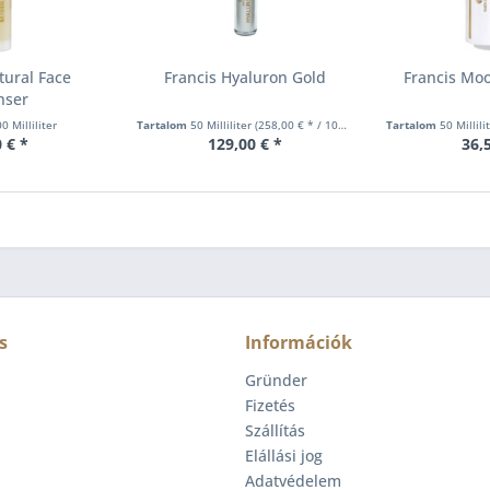
tural Face
Francis Hyaluron Gold
Francis Moo
nser
0 Milliliter
Tartalom
50 Milliliter
(258,00 € * / 100 Milliliter)
Tartalom
50 Millili
 € *
129,00 € *
36,
s
Információk
Gründer
Fizetés
Szállítás
Elállási jog
Adatvédelem