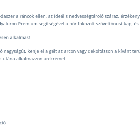
szer a ráncok ellen, az ideális nedvességtároló száraz, érzékeny 
 Hyaluron Premium segítségével a bőr fokozott szövettónust kap, és
esen alkalmas!
nagyságú), kenje el a gélt az arcon vagy dekoltázson a kívánt ter
én utána alkalmazzon arckrémet.
ció