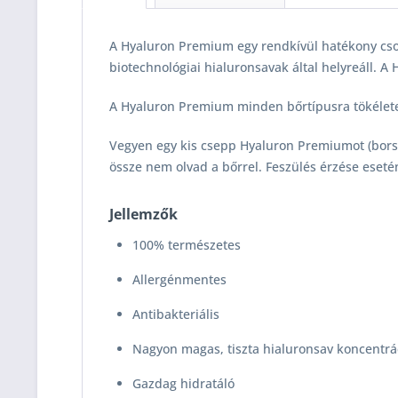
A Hyaluron Premium egy rendkívül hatékony csoda
biotechnológiai hialuronsavak által helyreáll. A
A Hyaluron Premium minden bőrtípusra tökélet
Vegyen egy kis csepp Hyaluron Premiumot (borsó 
össze nem olvad a bőrrel. Feszülés érzése eset
Jellemzők
100% természetes
Allergénmentes
Antibakteriális
Nagyon magas, tiszta hialuronsav koncentrá
Gazdag hidratáló