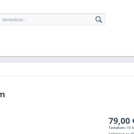
um
79,00 
Tartalom:
50 Mi
beleértve az á