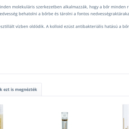
minden molekuláris szerkezetben alkalmazzák, hogy a bőr minden r
edvesség behatolni a bőrbe és tárolni a fontos nedvességraktáraka
ztillált vízben oldódik. A kolloid ezüst antibakteriális hatású a bőr
k ezt is megnézték