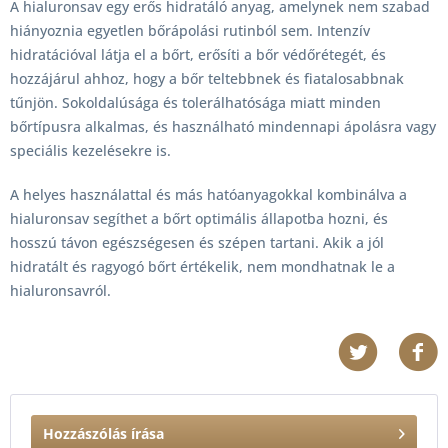
A hialuronsav egy erős hidratáló anyag, amelynek nem szabad
hiányoznia egyetlen bőrápolási rutinból sem. Intenzív
hidratációval látja el a bőrt, erősíti a bőr védőrétegét, és
hozzájárul ahhoz, hogy a bőr teltebbnek és fiatalosabbnak
tűnjön. Sokoldalúsága és tolerálhatósága miatt minden
bőrtípusra alkalmas, és használható mindennapi ápolásra vagy
speciális kezelésekre is.
A helyes használattal és más hatóanyagokkal kombinálva a
hialuronsav segíthet a bőrt optimális állapotba hozni, és
hosszú távon egészségesen és szépen tartani. Akik a jól
hidratált és ragyogó bőrt értékelik, nem mondhatnak le a
hialuronsavról.
Hozzászólás írása