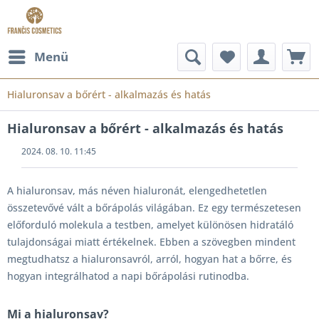
Menü
Hialuronsav a bőrért - alkalmazás és hatás
Hialuronsav a bőrért - alkalmazás és hatás
2024. 08. 10. 11:45
A hialuronsav, más néven hialuronát, elengedhetetlen
összetevővé vált a bőrápolás világában. Ez egy természetesen
előforduló molekula a testben, amelyet különösen hidratáló
tulajdonságai miatt értékelnek. Ebben a szövegben mindent
megtudhatsz a hialuronsavról, arról, hogyan hat a bőrre, és
hogyan integrálhatod a napi bőrápolási rutinodba.
Mi a hialuronsav?