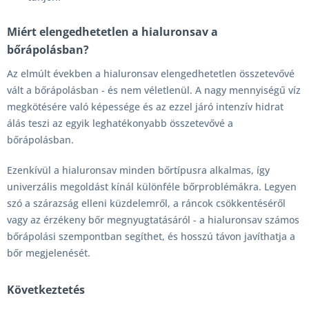
Miért elengedhetetlen a hialuronsav a
bőrápolásban?
Az elmúlt években a hialuronsav elengedhetetlen összetevővé
vált a bőrápolásban - és nem véletlenül. A nagy mennyiségű víz
megkötésére való képessége és az ezzel járó intenzív hidrat
álás teszi az egyik leghatékonyabb összetevővé a
bőrápolásban.
Ezenkívül a hialuronsav minden bőrtípusra alkalmas, így
univerzális megoldást kínál különféle bőrproblémákra. Legyen
szó a szárazság elleni küzdelemről, a ráncok csökkentéséről
vagy az érzékeny bőr megnyugtatásáról - a hialuronsav számos
bőrápolási szempontban segíthet, és hosszú távon javíthatja a
bőr megjelenését.
Következtetés