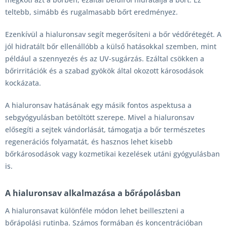
teltebb, simább és rugalmasabb bőrt eredményez.
Ezenkívül a hialuronsav segít megerősíteni a bőr védőrétegét. A
jól hidratált bőr ellenállóbb a külső hatásokkal szemben, mint
például a szennyezés és az UV-sugárzás. Ezáltal csökken a
bőrirritációk és a szabad gyökök által okozott károsodások
kockázata.
A hialuronsav hatásának egy másik fontos aspektusa a
sebgyógyulásban betöltött szerepe. Mivel a hialuronsav
elősegíti a sejtek vándorlását, támogatja a bőr természetes
regenerációs folyamatát, és hasznos lehet kisebb
bőrkárosodások vagy kozmetikai kezelések utáni gyógyulásban
is.
A hialuronsav alkalmazása a bőrápolásban
A hialuronsavat különféle módon lehet beilleszteni a
bőrápolási rutinba. Számos formában és koncentrációban