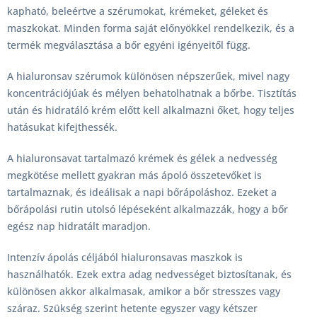
kapható, beleértve a szérumokat, krémeket, géleket és
maszkokat. Minden forma saját előnyökkel rendelkezik, és a
termék megválasztása a bőr egyéni igényeitől függ.
A hialuronsav szérumok különösen népszerűek, mivel nagy
koncentrációjúak és mélyen behatolhatnak a bőrbe. Tisztítás
után és hidratáló krém előtt kell alkalmazni őket, hogy teljes
hatásukat kifejthessék.
A hialuronsavat tartalmazó krémek és gélek a nedvesség
megkötése mellett gyakran más ápoló összetevőket is
tartalmaznak, és ideálisak a napi bőrápoláshoz. Ezeket a
bőrápolási rutin utolsó lépéseként alkalmazzák, hogy a bőr
egész nap hidratált maradjon.
Intenzív ápolás céljából hialuronsavas maszkok is
használhatók. Ezek extra adag nedvességet biztosítanak, és
különösen akkor alkalmasak, amikor a bőr stresszes vagy
száraz. Szükség szerint hetente egyszer vagy kétszer