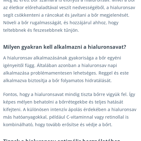
az életkor előrehaladtával veszít nedvességéből, a hialuronsav
segít csökkenteni a ráncokat és javítani a bőr megjelenését.
Növeli a bőr rugalmasságát, és hozzájárul ahhoz, hogy
teltebbnek és feszesebbnek tűnjön.
Milyen gyakran kell alkalmazni a hialuronsavat?
A hialuronsav alkalmazásának gyakorisága a bőr egyéni
igényeitől függ. Általában azonban a hialuronsav napi
alkalmazása problémamentesen lehetséges. Reggel és este
alkalmazva biztosítja a bőr folyamatos hidratálását.
Fontos, hogy a hialuronsavat mindig tiszta bőrre vigyük fel. Így
képes mélyen behatolni a bőrrétegekbe és teljes hatását
kifejteni. A különösen intenzív ápolás érdekében a hialuronsav
más hatóanyagokkal, például C-vitaminnal vagy retinollal is
kombinálható, hogy tovább erősítse és védje a bőrt.