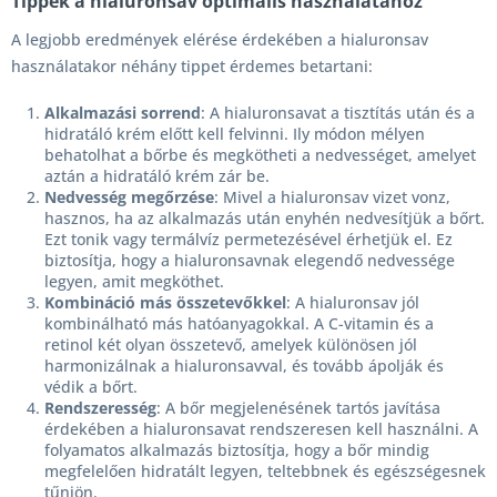
Tippek a hialuronsav optimális használatához
A legjobb eredmények elérése érdekében a hialuronsav
használatakor néhány tippet érdemes betartani:
Alkalmazási sorrend
: A hialuronsavat a tisztítás után és a
hidratáló krém előtt kell felvinni. Ily módon mélyen
behatolhat a bőrbe és megkötheti a nedvességet, amelyet
aztán a hidratáló krém zár be.
Nedvesség megőrzése
: Mivel a hialuronsav vizet vonz,
hasznos, ha az alkalmazás után enyhén nedvesítjük a bőrt.
Ezt tonik vagy termálvíz permetezésével érhetjük el. Ez
biztosítja, hogy a hialuronsavnak elegendő nedvessége
legyen, amit megköthet.
Kombináció más összetevőkkel
: A hialuronsav jól
kombinálható más hatóanyagokkal. A C-vitamin és a
retinol két olyan összetevő, amelyek különösen jól
harmonizálnak a hialuronsavval, és tovább ápolják és
védik a bőrt.
Rendszeresség
: A bőr megjelenésének tartós javítása
érdekében a hialuronsavat rendszeresen kell használni. A
folyamatos alkalmazás biztosítja, hogy a bőr mindig
megfelelően hidratált legyen, teltebbnek és egészségesnek
tűnjön.