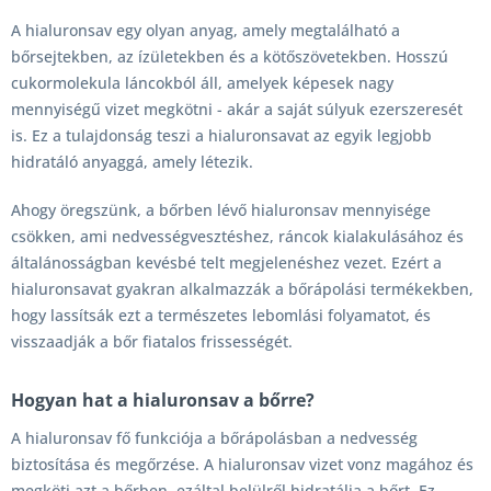
A hialuronsav egy olyan anyag, amely megtalálható a
bőrsejtekben, az ízületekben és a kötőszövetekben. Hosszú
cukormolekula láncokból áll, amelyek képesek nagy
mennyiségű vizet megkötni - akár a saját súlyuk ezerszeresét
is. Ez a tulajdonság teszi a hialuronsavat az egyik legjobb
hidratáló anyaggá, amely létezik.
Ahogy öregszünk, a bőrben lévő hialuronsav mennyisége
csökken, ami nedvességvesztéshez, ráncok kialakulásához és
általánosságban kevésbé telt megjelenéshez vezet. Ezért a
hialuronsavat gyakran alkalmazzák a bőrápolási termékekben,
hogy lassítsák ezt a természetes lebomlási folyamatot, és
visszaadják a bőr fiatalos frissességét.
Hogyan hat a hialuronsav a bőrre?
A hialuronsav fő funkciója a bőrápolásban a nedvesség
biztosítása és megőrzése. A hialuronsav vizet vonz magához és
megköti azt a bőrben, ezáltal belülről hidratálja a bőrt. Ez