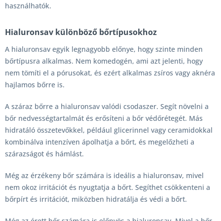
használhatók.
Hialuronsav különböző bőrtípusokhoz
A hialuronsav egyik legnagyobb előnye, hogy szinte minden
bőrtípusra alkalmas. Nem komedogén, ami azt jelenti, hogy
nem tömíti el a pórusokat, és ezért alkalmas zsíros vagy aknéra
hajlamos bőrre is.
A száraz bőrre a hialuronsav valódi csodaszer. Segít növelni a
bőr nedvességtartalmát és erősíteni a bőr védőrétegét. Más
hidratáló összetevőkkel, például glicerinnel vagy ceramidokkal
kombinálva intenzíven ápolhatja a bőrt, és megelőzheti a
szárazságot és hámlást.
Még az érzékeny bőr számára is ideális a hialuronsav, mivel
nem okoz irritációt és nyugtatja a bőrt. Segíthet csökkenteni a
bőrpírt és irritációt, miközben hidratálja és védi a bőrt.
Még az érett bőr számára is előnyös a hialuronsav. Mivel a bőr