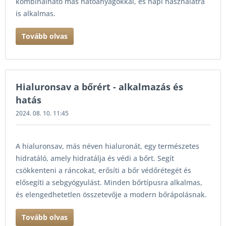
kombinálható más hatóanyagokkal, és napi használatra
is alkalmas.
Tovább olvas
Hialuronsav a bőrért - alkalmazás és
hatás
2024. 08. 10. 11:45
A hialuronsav, más néven hialuronát, egy természetes
hidratáló, amely hidratálja és védi a bőrt. Segít
csökkenteni a ráncokat, erősíti a bőr védőrétegét és
elősegíti a sebgyógyulást. Minden bőrtípusra alkalmas,
és elengedhetetlen összetevője a modern bőrápolásnak.
Tovább olvas