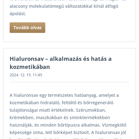
alacsony molekulatömegű változatokkal kínál átfogó
ápolást.
Tovább olvas
Hialuronsav – alkalmazás és hatás a
kozmetikában
2024. 12. 15. 11:45
A hialuronsav egy természetes hatóanyag, amelyet a
kozmetikában hidratáló, feltöltő és bőrregeneráló
tulajdonságai miatt értékelnek. Szérumokban,
krémekben, maszkokban és sminktermékekben
használják, és minden bőrtípusra alkalmas. Vízmegkötő
képessége sima, telt bőrképet biztosít. A hialuronsav jól