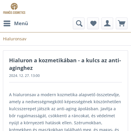
Menü
Hialuronsav
Hialuron a kozmetikában - a kulcs az anti-
aginghez
2024. 12. 27. 13:00
A hialuronsav a modern kozmetika alapvető összetevője,
amely a nedvességmegkötő képességének köszönhetően
kulcsszerepet játszik az anti-aging ápolásban. Javítja a
bőr rugalmasságát, csökkenti a ráncokat, és védelmet
nyújt a környezeti hatások ellen. Szérumokban,
krémekben és maszkokban található meg, és magas- és